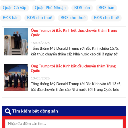
Quận Gò Vấp
Quận Phú Nhuận
BĐS bán
BĐS bán
BĐS bán
BĐS cho thuê
BĐS cho thuê
BĐS cho thuê
Ông Trump rời Bắc Kinh kết thúc chuyến thăm Trung
Quốc
16/05/2026
Tổng thống Mỹ Donald Trump rời Bắc Kinh chiều 15/5,
kết thúc chuyến thăm cấp Nhà nước kéo dài 3 ngày tới
Trung Quốc. Tổng thống Mỹ Donald Trump lên chuyên cơ
Không Lực Một chiều 15/5. Ảnh: Reuters. Theo Reuters,
Ông Trump tới Bắc Kinh bắt đầu chuyến thăm Trung
Quốc
vào khoảng 13h20 giờ ...
13/05/2026
Tổng thống Mỹ Donald Trump tới Bắc Kinh vào tối 13/5,
bắt đầu chuyến thăm cấp Nhà nước tới Trung Quốc kéo
dài đến ngày 15/5. Tổng thống Mỹ Donald Trump tham
dự lễ đón tại Sân bay Quốc tế Thủ đô Bắc Kinh tối ...
Tìm kiếm bất động sản