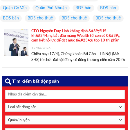
Quận Gò Vấp
Quận Phú Nhuận
BĐS bán
BĐS bán
BĐS bán
BĐS cho thuê
BĐS cho thuê
BĐS cho thuê
CEO Nguyễn Duy Linh khẳng định &#39;SHS
kh&#244;ng bắt đầu mảng Wealth từ con số 0&#39;,
cam kết nỗ lực để đạt mục ti&#234;u top 10 thị phần
17/04/2026
Chiều nay (17/4), Chứng khoán Sài Gòn – Hà Nội (Mã:
SHS) tổ chức đại hội đồng cổ đông thường niên năm 2026
với hơn 2.800 cổ đông tham dự trực tiếp và ủy quyền.
Như thường lệ mọi năm, Chứng khoán Sài Gòn ...
Tìm kiếm bất động sản