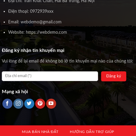
Địa chỉ: Trần Khát Chân, Hai Bà Trưng, Hà Nội
Điện thoại: 0972939xxx
Email: webdemo@gmail.com
Website: https://webdemo.com
Đăng ký nhận tin khuyến mại
Vui lòng để lại email để không bỏ lỡ tin khuyến mại nào của chúng tôi:
Mạng xã hội
MUA BÁN NHÀ ĐẤT
HƯỚNG DẪN TRỢ GIÚP