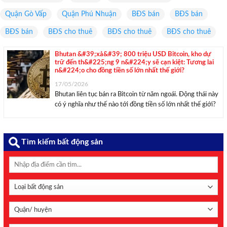
Quận Gò Vấp
Quận Phú Nhuận
BĐS bán
BĐS bán
BĐS bán
BĐS cho thuê
BĐS cho thuê
BĐS cho thuê
Bhutan &#39;xả&#39; 800 triệu USD Bitcoin, kho dự
trữ đến th&#225;ng 9 n&#224;y sẽ cạn kiệt: Tương lai
n&#224;o cho đồng tiền số lớn nhất thế giới?
17/05/2026
Bhutan liên tục bán ra Bitcoin từ năm ngoái. Động thái này
có ý nghĩa như thế nào tới đồng tiền số lớn nhất thế giới?
Bhutan vừa âm thầm xả thêm một phần kho dự trữ Bitcoin
khi chuyển đi 100 BTC (tương ...
Tìm kiếm bất động sản