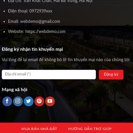
Địa chỉ: Trần Khát Chân, Hai Bà Trưng, Hà Nội
Điện thoại: 0972939xxx
Email: webdemo@gmail.com
Website: https://webdemo.com
Đăng ký nhận tin khuyến mại
Vui lòng để lại email để không bỏ lỡ tin khuyến mại nào của chúng tôi:
Mạng xã hội
MUA BÁN NHÀ ĐẤT
HƯỚNG DẪN TRỢ GIÚP