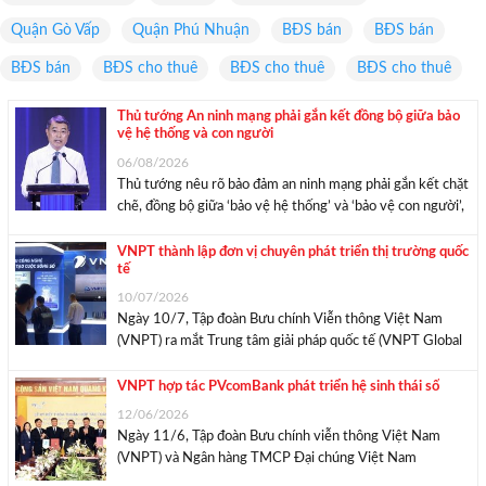
Quận Gò Vấp
Quận Phú Nhuận
BĐS bán
BĐS bán
BĐS bán
BĐS cho thuê
BĐS cho thuê
BĐS cho thuê
Thủ tướng An ninh mạng phải gắn kết đồng bộ giữa bảo
vệ hệ thống và con người
06/08/2026
Thủ tướng nêu rõ bảo đảm an ninh mạng phải gắn kết chặt
chẽ, đồng bộ giữa ‘bảo vệ hệ thống’ và ‘bảo vệ con người’,
với mục tiêu lấy sự an toàn, bình yên, hạnh phúc của nhân
dân làm thước đo cao nhất. ...
VNPT thành lập đơn vị chuyên phát triển thị trường quốc
tế
10/07/2026
Ngày 10/7, Tập đoàn Bưu chính Viễn thông Việt Nam
(VNPT) ra mắt Trung tâm giải pháp quốc tế (VNPT Global
Solutions – VGS), đơn vị chuyên trách phát triển thị
trường nước ngoài trong lĩnh vực công nghệ thông tin và
VNPT hợp tác PVcomBank phát triển hệ sinh thái số
dịch vụ số. ...
12/06/2026
Ngày 11/6, Tập đoàn Bưu chính viễn thông Việt Nam
(VNPT) và Ngân hàng TMCP Đại chúng Việt Nam
(PVcomBank) ký kết thoả thuận hợp tác toàn diện giai