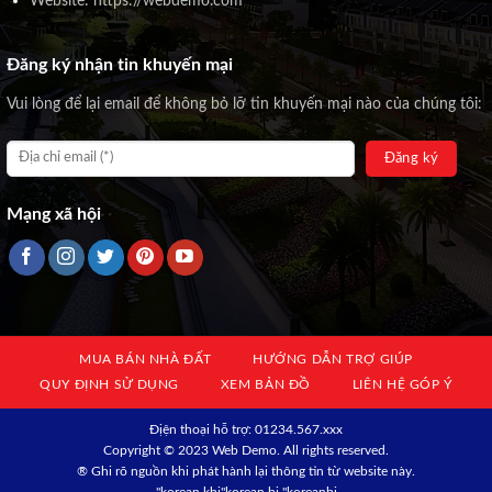
Website: https://webdemo.com
Đăng ký nhận tin khuyến mại
Vui lòng để lại email để không bỏ lỡ tin khuyến mại nào của chúng tôi:
Mạng xã hội
MUA BÁN NHÀ ĐẤT
HƯỚNG DẪN TRỢ GIÚP
QUY ĐỊNH SỬ DỤNG
XEM BẢN ĐỒ
LIÊN HỆ GÓP Ý
Địện thoại hỗ trợ: 01234.567.xxx
Copyright © 2023 Web Demo. All rights reserved.
® Ghi rõ nguồn khi phát hành lại thông tin từ website này.