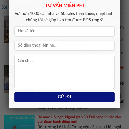
TƯ VẤN MIỄN PHÍ
Xem các tin khác:
Với hơn 1000 căn nhà và 50 sales thân thiện, nhiệt tình,
Dấu mở rộng không gian sống trong căn hộ tại The
chúng tôi sẽ giúp bạn tìm được BĐS ưng ý!
Parkland
Tại The Parkland, MIK Group phát triển dòng sản
phẩm căn hộ ‘2PN+’ theo định hướng tối ưu
công năng và giá trị sử dụng lâu dài. Dấu “+” của
sự chủ động Cuộc sống của mỗi gia đình luôn
thay đổi theo thời gian và không gian sống cũng
cần đủ linh hoạt để ...
BSR xuất bán lô nhiên liệu diesel sinh học B5 đầu tiên
ra thị trường
Ngày 6/8, Tổng công ty Lọc hóa dầu Việt Nam
(BSR) đã chính thức xuất bán lô nhiên liệu Diesel
sinh học B5 (DO B5) đầu tiên từ Nhà máy Lọc
dầu Dung Quất, đánh dấu bước tiến mới trong
lộ trình thương mại hóa các dòng nhiên liệu thân
thiện với môi trường. BSR ...
Bế mạc Hội nghị Ngoại giao 33 Đối ngoại bước vào
giai đoạn hành động mới
Bộ trưởng Lê Hoài Trung yêu cầu, sau Hội nghị