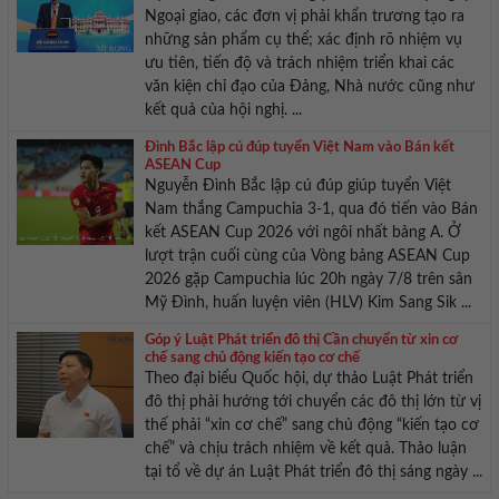
Ngoại giao, các đơn vị phải khẩn trương tạo ra
những sản phẩm cụ thể; xác định rõ nhiệm vụ
ưu tiên, tiến độ và trách nhiệm triển khai các
văn kiện chỉ đạo của Đảng, Nhà nước cũng như
kết quả của hội nghị. ...
Đình Bắc lập cú đúp tuyển Việt Nam vào Bán kết
ASEAN Cup
Nguyễn Đình Bắc lập cú đúp giúp tuyển Việt
Nam thắng Campuchia 3-1, qua đó tiến vào Bán
kết ASEAN Cup 2026 với ngôi nhất bảng A. Ở
lượt trận cuối cùng của Vòng bảng ASEAN Cup
2026 gặp Campuchia lúc 20h ngày 7/8 trên sân
Mỹ Đình, huấn luyện viên (HLV) Kim Sang Sik ...
Góp ý Luật Phát triển đô thị Cần chuyển từ xin cơ
chế sang chủ động kiến tạo cơ chế
Theo đại biểu Quốc hội, dự thảo Luật Phát triển
đô thị phải hướng tới chuyển các đô thị lớn từ vị
thế phải “xin cơ chế” sang chủ động “kiến tạo cơ
chế” và chịu trách nhiệm về kết quả. Thảo luận
tại tổ về dự án Luật Phát triển đô thị sáng ngày ...