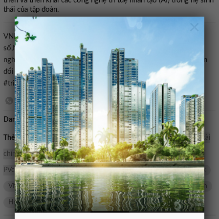
triển và triển khai các công nghệ trí tuệ nhân tạo (AI) trong hệ sinh
thái của tập đoàn.
×
VNPT,PVComBank,hợp tác VNPT PVcomBank,Chuyển đổi
số,Ngân hàng số,thanh toán số,hệ sinh thái số,hạ tầng số,công
nghệ số,dịch vụ số,an toàn thông tin,tài chính ngân hàng,Chuyển
đổi số ngành ngân hàng#VNPT #hợp #tác #PVcomBank #phát
#triển #hệ #sinh #thái #số1781212644
Danh mục:
Bán nhà mặt tiền
Thẻ tìm kiếm:
hạ tầng số
Chuyển đổi số ngành ngân hàng
tài
chính ngân hàng
dịch vụ số
hệ sinh thái số
hợp tác VNPT
PVcomBank
thanh toán số
an toàn thông tin
PVcomBank
VNPT
ngân hàng số
chuyển đổi số
công nghệ số
sinh
Hệ
thải
hợp
tac
sở
triển
Phát