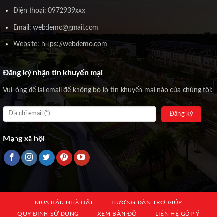
Điện thoại: 0972939xxx
Email: webdemo@gmail.com
Website: https://webdemo.com
Đăng ký nhận tin khuyến mại
Vui lòng để lại email để không bỏ lỡ tin khuyến mại nào của chúng tôi:
Mạng xã hội
MUA BÁN NHÀ ĐẤT
HƯỚNG DẪN TRỢ GIÚP
QUY ĐỊNH SỬ DỤNG
XEM BẢN ĐỒ
LIÊN HỆ GÓP Ý