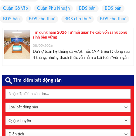
Quận Gò Vấp
Quận Phú Nhuận
BĐS bán
BĐS bán
BĐS bán
BĐS cho thuê
BĐS cho thuê
BĐS cho thuê
Tín dụng năm 2026 Từ mối quan hệ cấp vốn sang cộng
sinh bền vững
08/05/2026
Dư nợ toàn hệ thống đã vượt mốc 19,4 triệu tỷ đồng sau
4 tháng, nhưng thách thức vẫn nằm ở bài toán “vốn ngắn
hạn cho vay dài hạn”. NHNN đang linh hoạt điều phối các
công cụ chính sách để đảm bảo tín ...
Tìm kiếm bất động sản