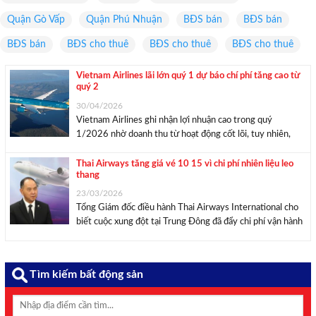
Quận Gò Vấp
Quận Phú Nhuận
BĐS bán
BĐS bán
BĐS bán
BĐS cho thuê
BĐS cho thuê
BĐS cho thuê
Vietnam Airlines lãi lớn quý 1 dự báo chí phí tăng cao từ
quý 2
30/04/2026
Vietnam Airlines ghi nhận lợi nhuận cao trong quý
1/2026 nhờ doanh thu từ hoạt động cốt lõi, tuy nhiên,
doanh nghiệp dự báo áp lực chi phí sẽ gia tăng từ quý 2 do
chịu ảnh hưởng biến động quốc tế. Ảnh: Vietnam Airlines.
Thai Airways tăng giá vé 10 15 vì chi phí nhiên liệu leo
thang
...
23/03/2026
Tổng Giám đốc điều hành Thai Airways International cho
biết cuộc xung đột tại Trung Đông đã đẩy chi phí vận hành
của hãng tăng mạnh và phải nâng giá vé trung bình thêm
10 – 15% để duy trì hoạt động. “Việc tăng giá ...
Tìm kiếm bất động sản