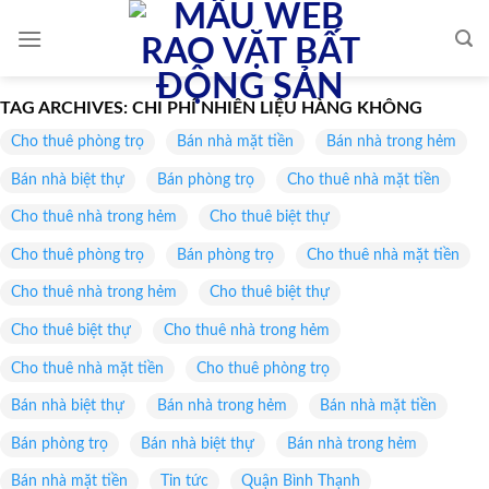
Skip
to
content
TAG ARCHIVES:
CHI PHÍ NHIÊN LIỆU HÀNG KHÔNG
Cho thuê phòng trọ
Bán nhà mặt tiền
Bán nhà trong hẻm
Bán nhà biệt thự
Bán phòng trọ
Cho thuê nhà mặt tiền
Cho thuê nhà trong hẻm
Cho thuê biệt thự
Cho thuê phòng trọ
Bán phòng trọ
Cho thuê nhà mặt tiền
Cho thuê nhà trong hẻm
Cho thuê biệt thự
Cho thuê biệt thự
Cho thuê nhà trong hẻm
Cho thuê nhà mặt tiền
Cho thuê phòng trọ
Bán nhà biệt thự
Bán nhà trong hẻm
Bán nhà mặt tiền
Bán phòng trọ
Bán nhà biệt thự
Bán nhà trong hẻm
Bán nhà mặt tiền
Tin tức
Quận Bình Thạnh