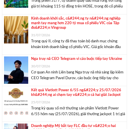
Trong phiên 31/7, tự doanh quay đầu mua ròng với tổng
giá trị khoảng 115 tỷ đồng trên HOSE, trong đó cổ phiếu
GMD ghi nhận giá trị mua ròng lớn nhất. Lực bán xuất hiện
về cuối phiên khiến VN-Index đảo chiều giảm. ...
Kinh doanh khởi sắc, c&#244;ng ty n&#244;ng nghiệp
mạnh tay mang hơn 220 tỷ mua cổ phiếu VIC của Tập
đo&#224;n Vingroup
31/07/2026
Trong quý II, công ty đã thay toàn bộ danh mục chứng
khoán kinh doanh bằng cổ phiếu VIC. Giá gốc khoản đầu
tư hơn 220 tỷ đồng, tương đương khoảng 1 triệu cổ
phiếu theo thị giá. CTCP Xuất nhập khẩu Nông sản ...
Nga truy nã CEO Telegram vì cáo buộc tiếp tay Ukraine
30/07/2026
Cơ quan An ninh Liên bang Nga truy nã nhà sáng lập kiêm
CEO Telegram Pavel Durov, cáo buộc ông tiếp tay cho
Ukraine tuyển mộ công dân Nga qua nền tảng này. Cơ
quan An ninh Liên bang Nga (FSB) ngày 29/7 thông báo ...
Kết quả Vietlott Power 6/55 ng&#224;y 25/07/2026
kh&#244;ng ai chạm tay v&#224;o cả hai giải Jackpot
25/07/2026
Trong kỳ quay số mở thưởng sản phẩm Vietlott Power
6/55 hôm nay (25/07/2026), giải thưởng jackpot 1 trị giá
gần 45,8 tỷ đồng và Jackpot 2 gần 3,3 tỷ đồng đều vô
chủ. Kết quả Vietlott Power 6/55 ngày 25/07/2026
Doanh nghiệp Mỹ bắt tay FLC đầu tư v&#224;o hai