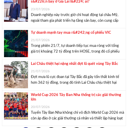
s&#226;n bay ở Gia Lai l&#224; ai?
Công ty xổ số ...
23/07/2026
Doanh nghiệp này trước giờ chỉ hoạt động tại châu Mỹ,
ngoài tham gia phát triển hạ tầng sân bay, còn cung cấp
thêm các dịch vụ tư vấn liên quan đến quản lý sân ba.
Ngày 22/7, Tập đoàn FLC đã công bố ...
Tự doanh mạnh tay mua r&#242;ng cổ phiếu VIC
21/07/2026
Trong phiên 21/7, tự doanh tiếp tục mua ròng với tổng
giá trị khoảng 72 tỷ đồng trên HOSE, trong đó cổ phiếu
VIC ghi nhận giá trị mua ròng lớn nhất. Sau phiên lao dốc
gần 44 điểm, áp lực bán hạ nhiệt ...
Lai Châu thiệt hại nặng nhất đợt lũ quét vùng Tây Bắc
21/07/2026
Đợt mưa lũ cực đoan tại Tây Bắc đã gây tổn thất kinh tế
hơn 362 tỷ đồng, trong đó tỉnh Lai Châu chịu thiệt hại
nặng nề nhất khi có 5 người tử vong và 190 tỷ đồng tài
sản bị cuốn trôi. Các ...
World Cup 2026 Tây Ban Nha thống trị các giải thưởng
lớn
20/07/2026
Tuyển Tây Ban Nha không chỉ vô địch World Cup 2026 mà
còn áp đảo ở các giải thưởng cá nhân và thiết lập hàng loạt
kỷ lục mới. Đội vô địch: Tây Ban Nha Trong trận chung kết