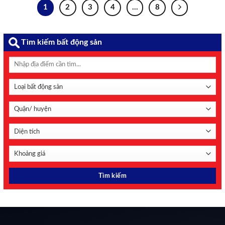
World Cup 2026 lúc 2h ngày ...
1
2
3
4
…
8
Tìm kiếm bất động sản