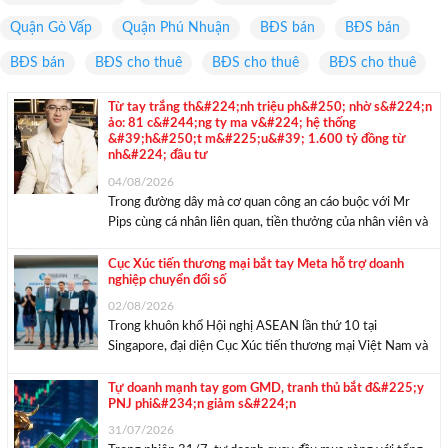
Quận Gò Vấp
Quận Phú Nhuận
BĐS bán
BĐS bán
BĐS bán
BĐS cho thuê
BĐS cho thuê
BĐS cho thuê
Từ tay trắng th&#224;nh triệu ph&#250; nhờ s&#224;n
ảo: 81 c&#244;ng ty ma v&#224; hệ thống
&#39;h&#250;t m&#225;u&#39; 1.600 tỷ đồng từ
nh&#224; đầu tư
04/08/2026
Trong đường dây mà cơ quan công an cáo buộc với Mr
Pips cùng cá nhân liên quan, tiền thưởng của nhân viên và
cấp quản lý được trích xuất trực tiếp theo tỷ lệ phần trăm
từ số tiền nạp vào của các ...
Cục Xúc tiến thương mại bắt tay Meta hỗ trợ doanh
nghiệp chuyển đổi số
02/08/2026
Trong khuôn khổ Hội nghị ASEAN lần thứ 10 tại
Singapore, đại diện Cục Xúc tiến thương mại Việt Nam và
Meta Platforms, Inc. đã tiến hành ký kết Biên bản ghi nhớ
về hợp tác trong lĩnh vực xúc tiến thương mại. Cục Xúc ...
Tự doanh mạnh tay gom GMD, tranh thủ bắt đ&#225;y
PNJ phi&#234;n giảm s&#224;n
31/07/2026