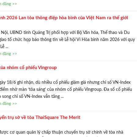
in đăng >>
ình 2026 Lan tỏa thông điệp hòa bình của Việt Nam ra thế giới
 Nội, UBND tỉnh Quảng Trị phối hợp với Bộ Văn hóa, Thể thao và Du
 giao tổ chức họp báo thông tin về Lễ hội Vì Hòa bình năm 2026 với quy
TƯ VẤN MI
ễ ...
Với hơn 1000 căn nhà và 50 sale
in đăng >>
chúng tôi sẽ giúp bạn tì
của nhóm cổ phiếu Vingroup
ày 18/6 ghi nhận, dù nhiều cổ phiếu giảm giá nhưng chỉ số VN-Index
iểm nhờ màn ‘tỏa sáng’ của nhóm cổ phiếu Vingroup. Đa số cổ phiếu
̉ song chỉ số VN-Index vẫn tăng ...
in đăng >>
n trụ sở về tòa ThaiSquare The Merit
ợc cơ quan quản lý chấp thuận chuyển trụ sở chính về tòa nhà