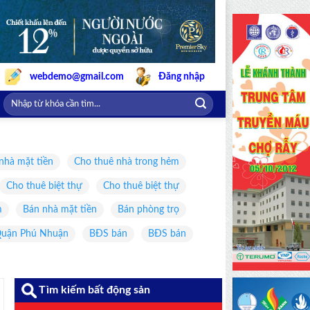
webdemo@gmail.com
Đăng nhập
nhà mặt tiền
Cho thuê nhà trong hẻm
Cho thuê biệt thự
Cho thuê biệt thự
m
Bán nhà mặt tiền
Bán phòng trọ
uận Phú Nhuận
BĐS bán
BĐS bán
Tìm kiếm bất động sản