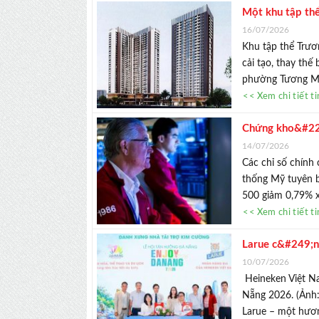
Một khu tập thể
16/07/2026
Khu tập thể Trươ
cải tạo, thay th
phường Tương Mai
<< Xem chi tiết t
Chứng kho&#225
tỏa eo biển Ho
14/07/2026
Các chỉ số chính
thống Mỹ tuyên b
500 giảm 0,79% xu
<< Xem chi tiết t
Larue c&#249;n
lan tỏa gi&#225
10/07/2026
Nẵng 2026. (Ảnh: Heineken Việt Nam). 