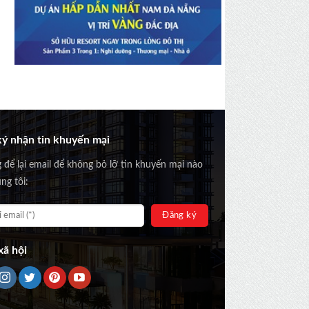
ý nhận tin khuyến mại
g để lại email để không bỏ lỡ tin khuyến mại nào
ng tôi:
ã hội