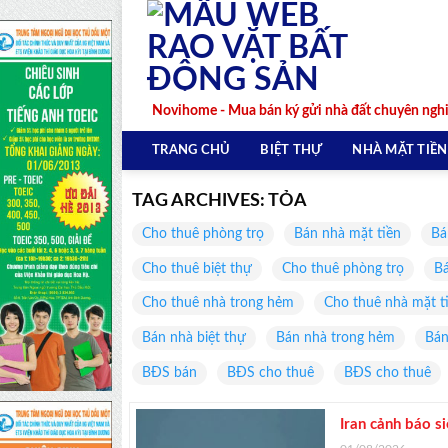
Skip
to
content
Novihome - Mua bán ký gửi nhà đất chuyên ngh
TRANG CHỦ
BIỆT THỰ
NHÀ MẶT TIỀN
TAG ARCHIVES:
TỎA
Cho thuê phòng trọ
Bán nhà mặt tiền
Bá
Cho thuê biệt thự
Cho thuê phòng trọ
Bá
Cho thuê nhà trong hẻm
Cho thuê nhà mặt t
Bán nhà biệt thự
Bán nhà trong hẻm
Bán
BĐS bán
BĐS cho thuê
BĐS cho thuê
Iran cảnh báo s