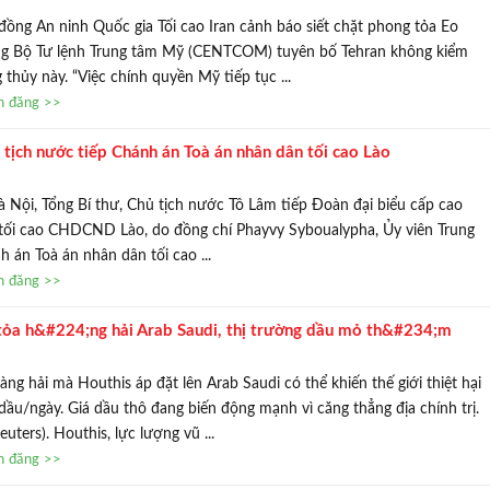
đồng An ninh Quốc gia Tối cao Iran cảnh báo siết chặt phong tỏa Eo
ng Bộ Tư lệnh Trung tâm Mỹ (CENTCOM) tuyên bố Tehran không kiểm
thủy này. “Việc chính quyền Mỹ tiếp tục ...
in đăng >>
 tịch nước tiếp Chánh án Toà án nhân dân tối cao Lào
à Nội, Tổng Bí thư, Chủ tịch nước Tô Lâm tiếp Đoàn đại biểu cấp cao
tối cao CHDCND Lào, do đồng chí Phayvy Syboualypha, Ủy viên Trung
 án Toà án nhân dân tối cao ...
in đăng >>
tỏa h&#224;ng hải Arab Saudi, thị trường dầu mỏ th&#234;m
ng hải mà Houthis áp đặt lên Arab Saudi có thể khiến thế giới thiệt hại
dầu/ngày. Giá dầu thô đang biến động mạnh vì căng thẳng địa chính trị.
uters). Houthis, lực lượng vũ ...
in đăng >>