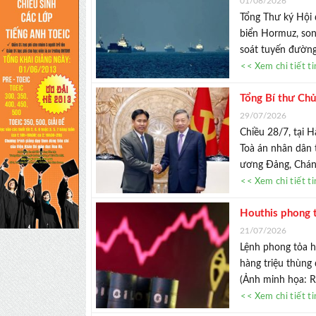
01/08/2026
Tổng Thư ký Hội 
biển Hormuz, so
soát tuyến đường 
<< Xem chi tiết t
Tổng Bí thư Chủ
29/07/2026
Chiều 28/7, tại H
Toà án nhân dân 
ương Đảng, Chánh
<< Xem chi tiết t
Houthis phong 
&#225;p lực
21/07/2026
Lệnh phong tỏa hà
hàng triệu thùng 
(Ảnh minh họa: Re
<< Xem chi tiết t