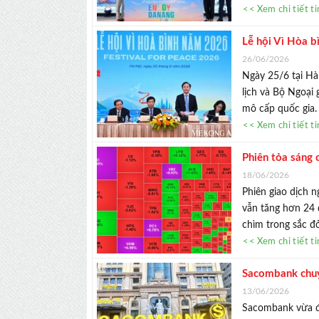
<< Xem chi tiết t
Lễ hội Vì Hòa b
26/06/2026
Ngày 25/6 tại Hà
lịch và Bộ Ngoại
mô cấp quốc gia. L
<< Xem chi tiết t
Phiên tỏa sáng 
18/06/2026
Phiên giao dịch ng
vẫn tăng hơn 24 đ
chìm trong sắc đo
<< Xem chi tiết t
Sacombank chuyể
13/06/2026
Sacombank vừa đư