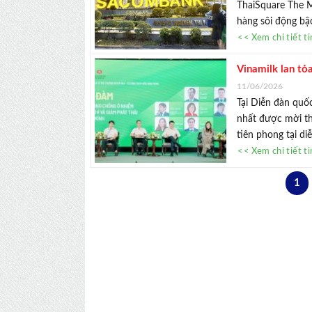
ThaiSquare The M
hàng sôi động bậc
<< Xem chi tiết t
Vinamilk lan tỏ
trường
11/06/2026
Tại Diễn đàn quố
nhất được mời th
tiên phong tại di
<< Xem chi tiết t
1