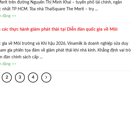
erit trên đường Nguyễn Thị Minh Khai – tuyến phố tài chính, ngân
 nhất TP HCM. Tòa nhà ThaiSquare The Merit – trụ ...
in đăng >>
a các thực hành giảm phát thải tại Diễn đàn quốc gia về Môi
c gia về Môi trường và Khí hậu 2026, Vinamilk là doanh nghiệp sữa duy
am gia phiên tọa đàm về giảm phát thải khí nhà kính. Khẳng định vai trò
ễn đàn chính sách cấp ...
in đăng >>
2
3
4