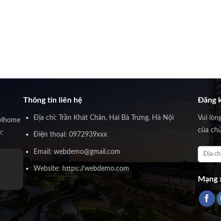
Thông tin liên hệ
Đăng k
Địa chỉ: Trần Khát Chân, Hai Bà Trưng, Hà Nội
Vui lòn
vihome
của chú
y:
Điện thoại: 0972939xxx
Email: webdemo@gmail.com
Website: https://webdemo.com
Mạng x