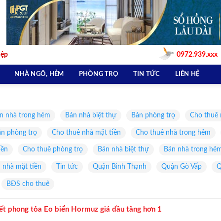
iệp
0972.939.xxx
NHÀ NGÕ, HẺM
PHÒNG TRỌ
TIN TỨC
LIÊN HỆ
n nhà trong hẻm
Bán nhà biệt thự
Bán phòng trọ
Cho thuê 
n phòng trọ
Cho thuê nhà mặt tiền
Cho thuê nhà trong hẻm
iền
Cho thuê phòng trọ
Bán nhà biệt thự
Bán nhà trong hẻ
 nhà mặt tiền
Tin tức
Quận Bình Thạnh
Quận Gò Vấp
Q
BĐS cho thuê
iết phong tỏa Eo biển Hormuz giá dầu tăng hơn 1