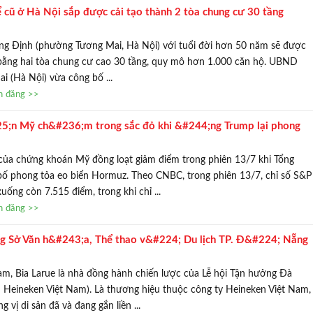
 cũ ở Hà Nội sắp được cải tạo thành 2 tòa chung cư 30 tầng
ng Định (phường Tương Mai, Hà Nội) với tuổi đời hơn 50 năm sẽ được
ế bằng hai tòa chung cư cao 30 tầng, quy mô hơn 1.000 căn hộ. UBND
 (Hà Nội) vừa công bố ...
in đăng >>
;n Mỹ ch&#236;m trong sắc đỏ khi &#244;ng Trump lại phong
rmuz
 của chứng khoán Mỹ đồng loạt giảm điểm trong phiên 13/7 khi Tổng
ố phong tỏa eo biển Hormuz. Theo CNBC, trong phiên 13/7, chỉ số S&P
ống còn 7.515 điểm, trong khi chỉ ...
in đăng >>
g Sở Văn h&#243;a, Thể thao v&#224; Du lịch TP. Đ&#224; Nẵng
; trị văn h&#243;a, ẩm thực v&#224; du lịch địa phương
‏Là thương hiệu thuộc công ty Heineken Việt Nam,
Larue – một hương vị di sản đã và đang gắ‏‏n liền ...