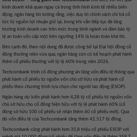
kinh doanh khả quan ngay cả trong tình hình kinh tế nhiều biến
động, ngân hàng tin tưởng rằng, việc duy trì chính sách chi trả cổ
tức từ nguồn lợi nhuận giữ lại, trong khi vẫn tiếp tục đà tăng
trưởng kinh doanh cao trên mức trung bình ngành và đảm bảo tỷ
lệ an toàn vốn cấp một trên ngưỡng 14% là hoàn toàn khả thi.
Bên cạnh đó, theo nội dung đã được công bố tại Đại hội đồng cổ
đông thường niên vừa qua, ngân hàng còn có kế hoạch phát hành
thêm cổ phiếu thưởng với tỷ lệ 60% trong năm 2026.
Techcombank trình cổ đông phương án tăng vốn điều lệ thông qua
phát hành cổ phiếu từ nguồn vốn chủ sở hữu và phát hành cổ
phiếu theo chương trình lựa chọn cho người lao động (ESOP).
Ngân hàng dự kiến phát hành hơn 4,28 tỷ cổ phiếu từ nguồn vốn
chủ sở hữu cho cổ đông hiện hữu với tỷ lệ phát hành 60% (cổ
đông sở hữu 100 cổ phiếu sẽ nhận thêm 60 cổ phiếu mới). Qua
đó vốn điều lệ của Techcombank tăng thêm 42.517 tỷ đồng.
Techcombank cũng phát hành hơn 35,8 triệu cổ phiếu ESOP với
mệnh giá 10.000 đồng/cổ phiếu để tăng vốn điều lệ thêm 358,7