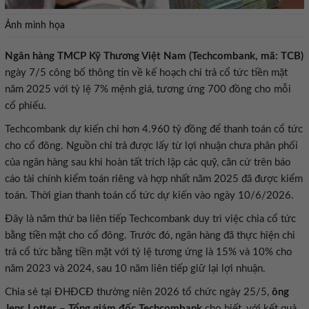
Ảnh minh họa
Ngân hàng TMCP Kỹ Thương Việt Nam (Techcombank, mã: TCB)
ngày 7/5 công bố thông tin về kế hoạch chi trả cổ tức tiền mặt
năm 2025 với tỷ lệ 7% mệnh giá, tương ứng 700 đồng cho mỗi
cổ phiếu.
Techcombank dự kiến chi hơn 4.960 tỷ đồng để thanh toán cổ tức
cho cổ đông. Nguồn chi trả được lấy từ lợi nhuận chưa phân phối
của ngân hàng sau khi hoàn tất trích lập các quỹ, căn cứ trên báo
cáo tài chính kiểm toán riêng và hợp nhất năm 2025 đã được kiểm
toán. Thời gian thanh toán cổ tức dự kiến vào ngày 10/6/2026.
Đây là năm thứ ba liên tiếp Techcombank duy trì việc chia cổ tức
bằng tiền mặt cho cổ đông. Trước đó, ngân hàng đã thực hiện chi
trả cổ tức bằng tiền mặt với tỷ lệ tương ứng là 15% và 10% cho
năm 2023 và 2024, sau 10 năm liên tiếp giữ lại lợi nhuận.
Chia sẻ tại ĐHĐCĐ thường niên 2026 tổ chức ngày 25/5,
ông
Jens Lotter – Tổng giám đốc Techcombank
cho biết, với kết quả