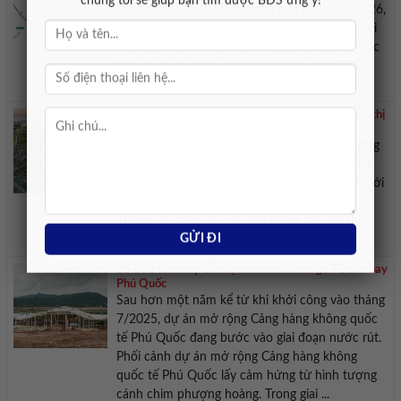
chúng tôi sẽ giúp bạn tìm được BĐS ưng ý!
Nam hơn 1,08 tỷ USD trong nửa đầu năm 2026,
tăng 31,6% so với cùng kỳ năm trước. Hiệp hội
Rau quả Việt Nam (Vinafruit) dẫn số liệu từ Cục
Hải quan cho biết, riêng trong tháng 6/2026
xuất khẩu sầu riêng của Việt Nam ...
Quận Nhất Vịnh Tiên – Nơi kiến tạo trung tâm đô thị
mới
Với hệ sinh thái văn hóa, lưu trú, giải trí, thương
mại và hội nghị được quy hoạch đồng bộ, Vịnh
Tiên đang hướng tới hình mẫu “Quận Nhất” mới
bên biển của TP HCM. Mật độ hoạt động –
Thước đo thực sự của một trung tâm đô thị
Nhắc đến Quận 1 cũ, ...
25 000 tấn thép dần định hình mái nhà ga T2 sân bay
Phú Quốc
Sau hơn một năm kể từ khi khởi công vào tháng
7/2025, dự án mở rộng Cảng hàng không quốc
tế Phú Quốc đang bước vào giai đoạn nước rút.
Phối cảnh dự án mở rộng Cảng hàng không
quốc tế Phú Quốc lấy cảm hứng từ hình tượng
cánh chim phượng hoàng. Trong giai ...