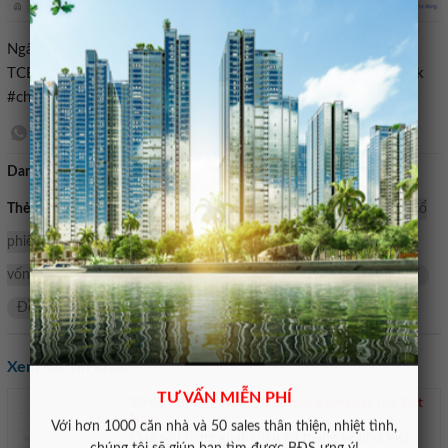
Ngân hàng,Techcombank,Cổ tức,Cổ tức tiền mặt,Cổ phiếu
TCB,CHI TRẢ CỔ TỨC,tăng vốn,Vốn điều lệ TCB#Techcombank
#chi #gần #tỷ #đồng #trả #cổ #tức #tiền #mặt1778182953
Danh mục:
Bán nhà mặt tiền
Thẻ tìm kiếm:
mặt
Vốn điều lệ TCB
CHI TRẢ CỔ TỨC
Cổ
phiếu TCB
Cổ tức tiền mặt
cổ tức
Techcombank
tăng
vốn
ngân hàng
gần
Tỷ
tục
Tiến
tra
cơ
chí
Đồng
Xem các tin khác:
TƯ VẤN MIỄN PHÍ
10 thị trường xuất khẩu sầu riêng lớn nhất của Việt
Nam
Với hơn 1000 căn nhà và 50 sales thân thiện, nhiệt tình,
Quả sầu riêng xuất khẩu đã mang về cho Việt