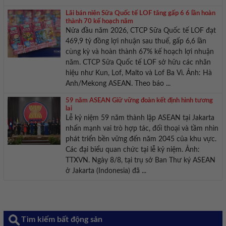
Lãi bán niên Sữa Quốc tế LOF tăng gấp 6 6 lần hoàn
thành 70 kế hoạch năm
Nửa đầu năm 2026, CTCP Sữa Quốc tế LOF đạt
469,9 tỷ đồng lợi nhuận sau thuế, gấp 6,6 lần
cùng kỳ và hoàn thành 67% kế hoạch lợi nhuận
năm. CTCP Sữa Quốc tế LOF sở hữu các nhãn
hiệu như Kun, Lof, Malto và Lof Ba Vì. Ảnh: Hà
Anh/Mekong ASEAN. Theo báo ...
59 năm ASEAN Giữ vững đoàn kết định hình tương
lai
Lễ kỷ niệm 59 năm thành lập ASEAN tại Jakarta
nhấn mạnh vai trò hợp tác, đối thoại và tầm nhìn
phát triển bền vững đến năm 2045 của khu vực.
Các đại biểu quan chức tại lễ kỷ niệm. Ảnh:
TTXVN. Ngày 8/8, tại trụ sở Ban Thư ký ASEAN
ở Jakarta (Indonesia) đã ...
Tìm kiếm bất động sản