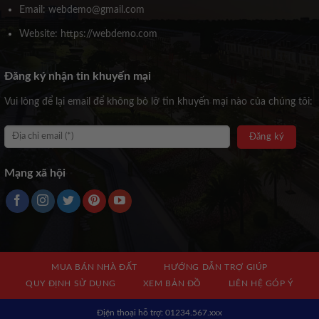
Email: webdemo@gmail.com
Website: https://webdemo.com
Đăng ký nhận tin khuyến mại
Vui lòng để lại email để không bỏ lỡ tin khuyến mại nào của chúng tôi:
Mạng xã hội
MUA BÁN NHÀ ĐẤT
HƯỚNG DẪN TRỢ GIÚP
QUY ĐỊNH SỬ DỤNG
XEM BẢN ĐỒ
LIÊN HỆ GÓP Ý
Địện thoại hỗ trợ: 01234.567.xxx