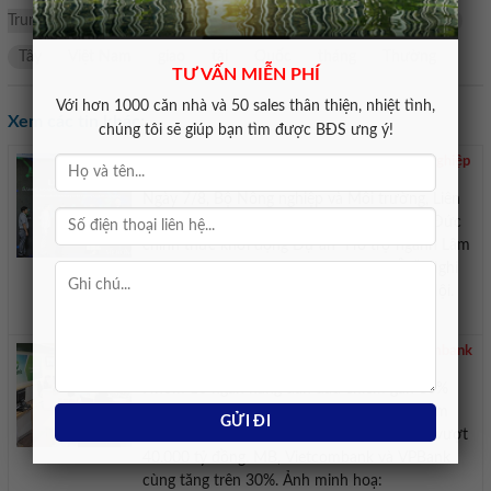
Trung Quốc
Thương mại
xuất khẩu
trung
chức
tổ
Tây
Việt Nam
giao
tài
Quốc
tháng
Thường
TƯ VẤN MIỄN PHÍ
Với hơn 1000 căn nhà và 50 sales thân thiện, nhiệt tình,
Xem các tin khác:
chúng tôi sẽ giúp bạn tìm được BĐS ưng ý!
Châu Âu dành 20 triệu Euro hỗ trợ ngành lâm nghiệp
Việt Nam
Ngày 7/8, Bộ Nông nghiệp và Môi trường, Liên
minh châu Âu (EU) và Cộng hòa Liên bang Đức
chính thức khởi động Dự án “Hỗ trợ ngành Lâm
nghiệp Việt Nam của Liên minh châu Âu”. Nghi
thức khởi động dự án ngày 7/8 tại TP Hà Nội.
Ảnh: Lê Hồng Nhung – Mekong ...
VietinBank dẫn đầu thu nhập lãi MB và Vietcombank
tăng hơn 32
Nhóm 10 ngân hàng dẫn đầu chiếm gần 80%
tổng thu nhập lãi thuần sau 6 tháng đầu năm
2026, với VietinBank là nhà băng duy nhất vượt
40.000 tỷ đồng. MB, Vietcombank và VPBank
cùng tăng trên 30%. Ảnh minh hoạ: