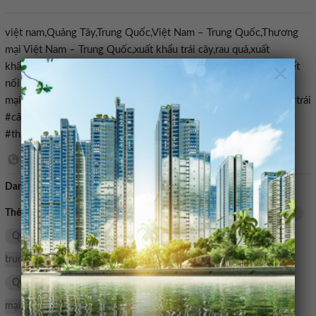
việt nam,Quảng Tây,Trung Quốc,Việt Nam – Trung Quốc,Thương
mại Việt Nam – Trung Quốc,xuất khẩu trái cây,rau quả,xuất
×
khẩu,Thương mại,Việt Nam – Quảng Tây,xúc tiến thương mại,kết
nối giao thương,Bộ Công Thương,Cục Xúc tiến thương
mại,ASEAN,giao thương ase#Tổ #chức #đoàn #giao #thương #trái
#cây #tại #Quảng #Tây #Trung #Quốc #vào #giữa
#tháng1780377635
Danh mục:
Bán nhà mặt tiền
Thẻ tìm kiếm:
đoàn
giao thương ase
Việt Nam - Quảng Tây
Quảng Tây
Cục Xúc tiến thương mại
thương mại việt nam
trung quốc
cây
xuất khẩu trái cây
Bộ Công Thương
Quang
giữa
rau quả
ASEAN
trái
xúc tiến thương
mại
vào
Trung Quốc
kết nối giao thương
Việt Nam -