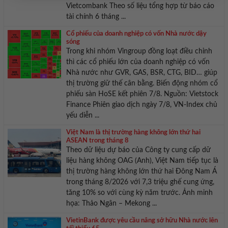
Vietcombank Theo số liệu tổng hợp từ báo cáo
tài chính 6 tháng ...
Cổ phiếu của doanh nghiệp có vốn Nhà nước dậy
sóng
Trong khi nhóm Vingroup đồng loạt điều chỉnh
thì các cổ phiếu lớn của doanh nghiệp có vốn
Nhà nước như GVR, GAS, BSR, CTG, BID… giúp
thị trường giữ thế cân bằng. Biến động nhóm cổ
phiếu sàn HoSE kết phiên 7/8. Nguồn: Vietstock
Finance Phiên giao dịch ngày 7/8, VN-Index chủ
yếu diễn ...
Việt Nam là thị trường hàng không lớn thứ hai
ASEAN trong tháng 8
Theo dữ liệu dự báo của Công ty cung cấp dữ
liệu hàng không OAG (Anh), Việt Nam tiếp tục là
thị trường hàng không lớn thứ hai Đông Nam Á
trong tháng 8/2026 với 7,3 triệu ghế cung ứng,
tăng 10% so với cùng kỳ năm trước. Ảnh minh
họa: Thảo Ngân – Mekong ...
VietinBank được yêu cầu nâng sở hữu Nhà nước lên