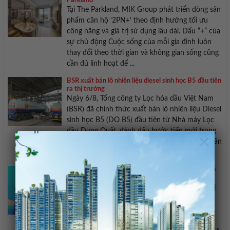
Parkland
Tại The Parkland, MIK Group phát triển dòng sản
phẩm căn hộ ‘2PN+’ theo định hướng tối ưu
công năng và giá trị sử dụng lâu dài. Dấu “+” của
sự chủ động Cuộc sống của mỗi gia đình luôn
thay đổi theo thời gian và không gian sống cũng
cần đủ linh hoạt để ...
BSR xuất bán lô nhiên liệu diesel sinh học B5 đầu tiên
ra thị trường
Ngày 6/8, Tổng công ty Lọc hóa dầu Việt Nam
(BSR) đã chính thức xuất bán lô nhiên liệu Diesel
sinh học B5 (DO B5) đầu tiên từ Nhà máy Lọc
dầu Dung Quất, đánh dấu bước tiến mới trong
×
lộ trình thương mại hóa các dòng nhiên liệu thân
thiện với môi trường. BSR ...
Bế mạc Hội nghị Ngoại giao 33 Đối ngoại bước vào
giai đoạn hành động mới
Bộ trưởng Lê Hoài Trung yêu cầu, sau Hội nghị
Ngoại giao, các đơn vị phải khẩn trương tạo ra
những sản phẩm cụ thể; xác định rõ nhiệm vụ
ưu tiên, tiến độ và trách nhiệm triển khai các