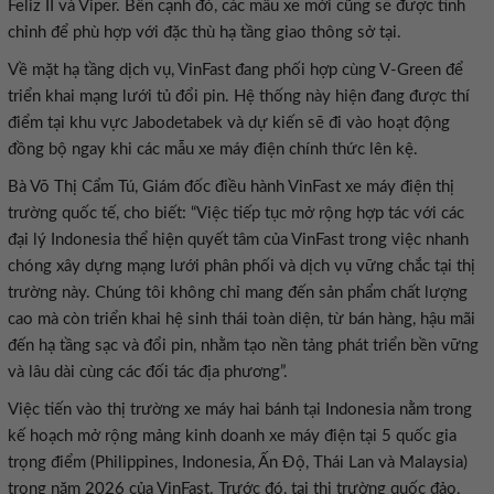
Feliz II và Viper. Bên cạnh đó, các mẫu xe mới cũng sẽ được tinh
chỉnh để phù hợp với đặc thù hạ tầng giao thông sở tại.
Về mặt hạ tầng dịch vụ, VinFast đang phối hợp cùng V-Green để
triển khai mạng lưới tủ đổi pin. Hệ thống này hiện đang được thí
điểm tại khu vực Jabodetabek và dự kiến sẽ đi vào hoạt động
đồng bộ ngay khi các mẫu xe máy điện chính thức lên kệ.
Bà Võ Thị Cẩm Tú, Giám đốc điều hành VinFast xe máy điện thị
trường quốc tế, cho biết: “Việc tiếp tục mở rộng hợp tác với các
đại lý Indonesia thể hiện quyết tâm của VinFast trong việc nhanh
chóng xây dựng mạng lưới phân phối và dịch vụ vững chắc tại thị
trường này. Chúng tôi không chỉ mang đến sản phẩm chất lượng
cao mà còn triển khai hệ sinh thái toàn diện, từ bán hàng, hậu mãi
đến hạ tầng sạc và đổi pin, nhằm tạo nền tảng phát triển bền vững
và lâu dài cùng các đối tác địa phương”.
Việc tiến vào thị trường xe máy hai bánh tại Indonesia nằm trong
kế hoạch mở rộng mảng kinh doanh xe máy điện tại 5 quốc gia
trọng điểm (Philippines, Indonesia, Ấn Độ, Thái Lan và Malaysia)
trong năm 2026 của VinFast. Trước đó, tại thị trường quốc đảo,