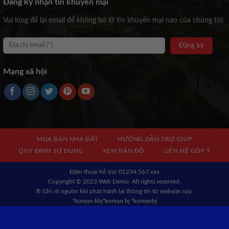
Đăng ký nhận tin khuyến mại
Vui lòng để lại email để không bỏ lỡ tin khuyến mại nào của chúng tôi:
Mạng xã hội
MUA BÁN NHÀ ĐẤT
HƯỚNG DẪN TRỢ GIÚP
QUY ĐỊNH SỬ DỤNG
XEM BẢN ĐỒ
LIÊN HỆ GÓP Ý
Địện thoại hỗ trợ: 01234.567.xxx
Copyright © 2023 Web Demo. All rights reserved.
® Ghi rõ nguồn khi phát hành lại thông tin từ website này.
"korean kbj​
"korean bj
"koreanbj​