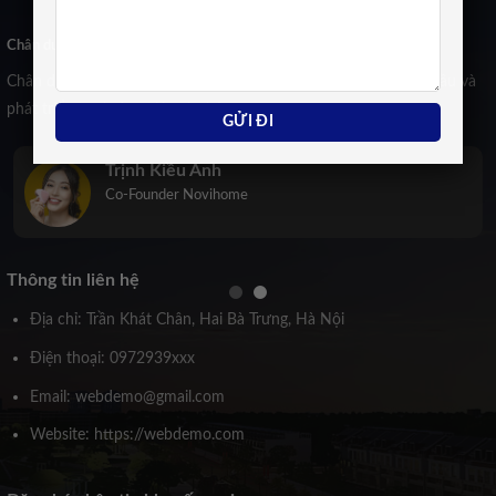
Chân dung CEO
Chân dung những con người đầu tiên dìu dắt Novihome khởi đầu và
phát triển tươi sáng tới ngày hôm nay:
Trịnh Kiều Anh
Co-Founder Novihome
Thông tin liên hệ
Địa chỉ: Trần Khát Chân, Hai Bà Trưng, Hà Nội
Điện thoại: 0972939xxx
Email: webdemo@gmail.com
Website: https://webdemo.com