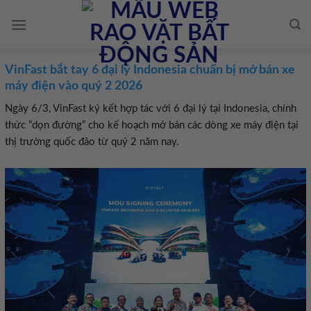
Skip
to
content
VinFast bắt tay 6 đại lý Indonesia chuẩn bị mở bán xe
máy điện vào quý 2 2026
Ngày 6/3, VinFast ký kết hợp tác với 6 đại lý tại Indonesia, chính
thức “dọn đường” cho kế hoạch mở bán các dòng xe máy điện tại
thị trường quốc đảo từ quý 2 năm nay.