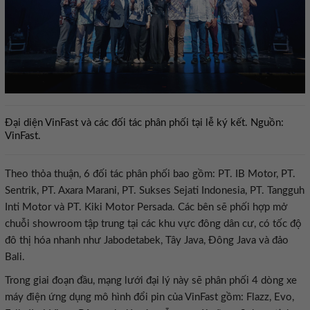
Đại diện VinFast và các đối tác phân phối tại lễ ký kết. Nguồn:
VinFast.
Theo thỏa thuận, 6 đối tác phân phối bao gồm: PT. IB Motor, PT.
Sentrik, PT. Axara Marani, PT. Sukses Sejati Indonesia, PT. Tangguh
Inti Motor và PT. Kiki Motor Persada. Các bên sẽ phối hợp mở
chuỗi showroom tập trung tại các khu vực đông dân cư, có tốc độ
đô thị hóa nhanh như Jabodetabek, Tây Java, Đông Java và đảo
Bali.
Trong giai đoạn đầu, mạng lưới đại lý này sẽ phân phối 4 dòng xe
máy điện ứng dụng mô hình đổi pin của VinFast gồm: Flazz, Evo,