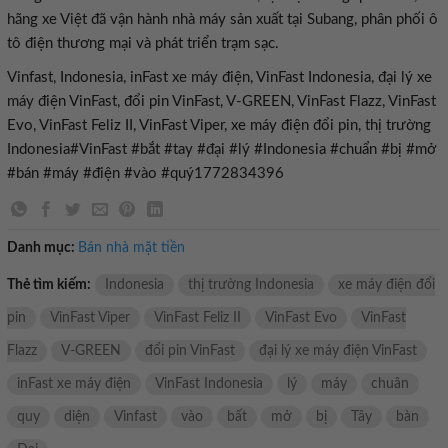
hãng xe Việt đã vận hành nhà máy sản xuất tại Subang, phân phối ô
tô điện thương mại và phát triển trạm sạc.
Vinfast, Indonesia, inFast xe máy điện, VinFast Indonesia, đại lý xe
máy điện VinFast, đổi pin VinFast, V-GREEN, VinFast Flazz, VinFast
Evo, VinFast Feliz II, VinFast Viper, xe máy điện đổi pin, thị trường
Indonesia#VinFast #bắt #tay #đại #lý #Indonesia #chuẩn #bị #mở
#bán #máy #điện #vào #quý1772834396
Danh mục:
Bán nhà mặt tiền
Thẻ tìm kiếm:
Indonesia
thị trường Indonesia
xe máy điện đổi
pin
VinFast Viper
VinFast Feliz II
VinFast Evo
VinFast
Flazz
V-GREEN
đổi pin VinFast
đại lý xe máy điện VinFast
inFast xe máy điện
VinFast Indonesia
lý
máy
chuân
quy
diện
Vinfast
vào
bất
mở
bị
Tây
bàn