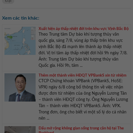
Đại
Xem các tin khác:
Xuất hiện áp thấp nhiệt đới trên khu vực Vịnh Bắc Bộ
Theo Trung tâm Dự báo khí tượng thủy văn
quốc gia, sáng 7/8, vùng áp thấp trên khu vực
vịnh Bắc Bộ đã mạnh lên thành áp thấp nhiệt
đới. Vị trí tâm áp thấp nhiệt đới hồi 9h ngày 7/8.
Ảnh: Trung tâm Dự báo khí tượng thủy văn
Quốc gia. Hồi 9h, tâm ...
Thêm một thành viên HĐQT VPBankS xin từ nhiệm
CTCP Chứng khoán VPBank (VPBankS, HoSE:
VPX) ngày 6/8 công bố thông tin về việc nhận
được đơn từ nhiệm của ông Nguyễn Lương Tân
– thành viên HĐQT công ty. Ông Nguyễn Lương
Tân – thành viên HĐQT VPBankS. Ảnh: VPX.
Trong đơn, ông cho biết vì một số lý do cá nhân
nên ...
Dấu mở rộng không gian sống trong căn hộ tại The