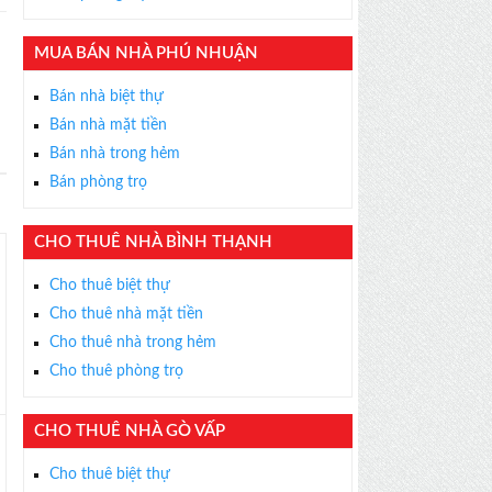
×
ỄN PHÍ
MUA BÁN NHÀ PHÚ NHUẬN
s thân thiện, nhiệt tình,
m được BĐS ưng ý!
Bán nhà biệt thự
Bán nhà mặt tiền
Bán nhà trong hẻm
Bán phòng trọ
CHO THUÊ NHÀ BÌNH THẠNH
Cho thuê biệt thự
Cho thuê nhà mặt tiền
Cho thuê nhà trong hẻm
Cho thuê phòng trọ
CHO THUÊ NHÀ GÒ VẤP
Cho thuê biệt thự