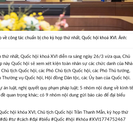
 về công tác chuẩn bị cho kỳ họp thứ nhất, Quốc hội khoá XVI. Ảnh:
p thứ nhất, Quốc hội khoá XVI diễn ra sáng ngày 26/3 vừa qua, Chủ
ọp này Quốc hội sẽ xem xét kiện toàn nhân sự các chức danh của Nhà
 Chủ tịch Quốc hội, các Phó Chủ tịch Quốc hội, các Phó Thủ tướng,
an Thường vụ Quốc hội, Hội đồng Dân tộc, các Ủy ban của Quốc hội.
 án luật, nghị quyết quy phạm pháp luật; 5 nhóm nội dung về kinh t
ấn đề quan trọng khác; có 9 nhóm nội dung gửi báo cáo để đại biểu
 Quốc hội khóa XVI, Chủ tịch Quốc hội Trần Thanh Mẫn, kỳ họp thứ
i #đủ #tư #cách #đại #biểu #Quốc #hội #khóa #XVI1774752467