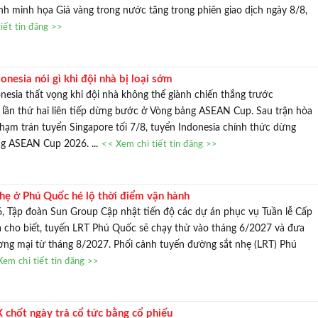
h minh họa Giá vàng trong nước tăng trong phiên giao dịch ngày 8/8,
iết tin đăng >>
onesia nói gì khi đội nhà bị loại sớm
nesia thất vọng khi đội nhà không thể giành chiến thắng trước
 lần thứ hai liên tiếp dừng bước ở Vòng bảng ASEAN Cup. Sau trận hòa
 chạm trán tuyển Singapore tối 7/8, tuyển Indonesia chính thức dừng
ng ASEAN Cup 2026. ...
<< Xem chi tiết tin đăng >>
nhẹ ở Phú Quốc hé lộ thời điểm vận hành
, Tập đoàn Sun Group Cập nhật tiến độ các dự án phục vụ Tuần lễ Cấp
 cho biết, tuyến LRT Phú Quốc sẽ chạy thử vào tháng 6/2027 và đưa
ơng mại từ tháng 8/2027. Phối cảnh tuyến đường sắt nhẹ (LRT) Phú
Xem chi tiết tin đăng >>
 chốt ngày trả cổ tức bằng cổ phiếu