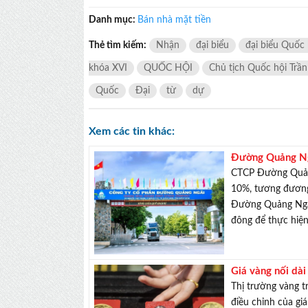
Danh mục:
Bán nhà mặt tiền
Thẻ tìm kiếm:
Nhận
đại biểu
đại biểu Quốc 
khóa XVI
QUỐC HỘI
Chủ tịch Quốc hội Trâ
Quốc
Đại
từ
dự
Xem các tin khác:
Đường Quảng Ng
CTCP Đường Quảng
10%, tương đương
Đường Quảng Ngãi
đông để thực hiện 
Giá vàng nối dài
Thị trường vàng tr
điều chỉnh của giá