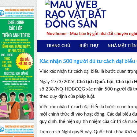
Skip
to
content
Novihome - Mua bán ký gửi nhà đất chuyên ngh
TRANG CHỦ
BIỆT THỰ
NHÀ MẶT TIỀN
Xác nhận 500 người đủ tư cách đại biểu
Việc xác nhận tư cách đại biểu là bước quan trọ
Ngày 27/3/2026,
Chủ tịch Quốc hội, Chủ tị
số 238/NQ-HĐBCQG xác nhận 500 người đã trúng
theo quy định của pháp luật.
Việc xác nhận tư cách đại biểu là bước quan trọn
mới chính thức đi vào hoạt động. Các đại biểu đ
quy định, thể hiện sự tín nhiệm của cử tri cả nướ
Trên cơ sở Nghị quyết này, Quốc hội khóa XVI sẽ