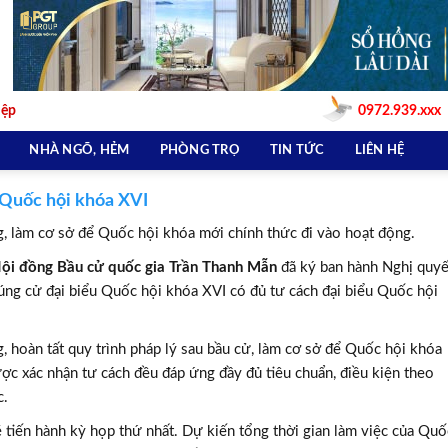
iệp
0972.939.xxx
NHÀ NGÕ, HẺM
PHÒNG TRỌ
TIN TỨC
LIÊN HỆ
 Quốc hội khóa XVI
ng, làm cơ sở để Quốc hội khóa mới chính thức đi vào hoạt động.
ch Hội đồng Bầu cử quốc gia Trần Thanh Mẫn
đã ký ban hành Nghị quyế
 cử đại biểu Quốc hội khóa XVI có đủ tư cách đại biểu Quốc hội
g, hoàn tất quy trình pháp lý sau bầu cử, làm cơ sở để Quốc hội khóa
ược xác nhận tư cách đều đáp ứng đầy đủ tiêu chuẩn, điều kiện theo
c.
 tiến hành kỳ họp thứ nhất. Dự kiến tổng thời gian làm việc của Quố