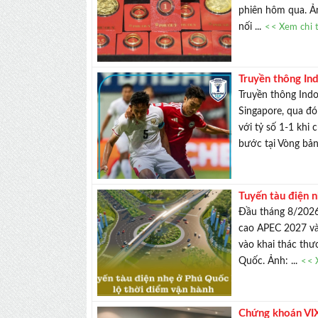
phiên hôm qua. Ản
nối ...
<< Xem chi t
Truyền thông Ind
Truyền thông Indo
Singapore, qua đó
với tỷ số 1-1 khi
bước tại Vòng bả
Tuyến tàu điện 
Đầu tháng 8/2026
cao APEC 2027 và
vào khai thác thư
Quốc. Ảnh: ...
<< 
Chứng khoán VIX